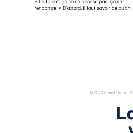
« Le talent, ça ne se chasse pas, ça se
rencontre. » D’abord, il faut savoir ce qu’on ..
© 2020 Smart Team -
M
L