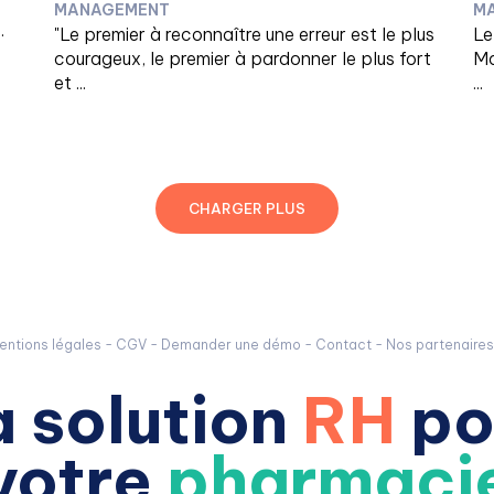
MANAGEMENT
M
.
"Le premier à reconnaître une erreur est le plus
Le
courageux, le premier à pardonner le plus fort
Ma
et ...
...
CHARGER PLUS
entions légales
-
CGV
-
Demander une démo
-
Contact
-
Nos partenaires
a solution
RH
po
votre
pharmaci