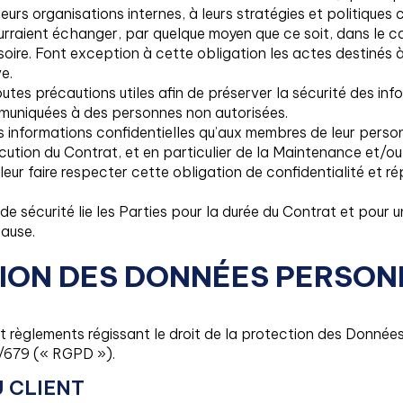
leurs organisations internes, à leurs stratégies et politique
urraient échanger, par quelque moyen que ce soit, dans le c
ssoire. Font exception à cette obligation les actes destinés 
e.
outes précautions utiles afin de préserver la sécurité des 
uniquées à des personnes non autorisées.
 informations confidentielles qu’aux membres de leur perso
cution du Contrat, et en particulier de la Maintenance et/ou
leur faire respecter cette obligation de confidentialité et 
 de sécurité lie les Parties pour la durée du Contrat et pour
cause.
TION DES DONNÉES PERSO
 et règlements régissant le droit de la protection des Donn
6/679 (« RGPD »).
U CLIENT