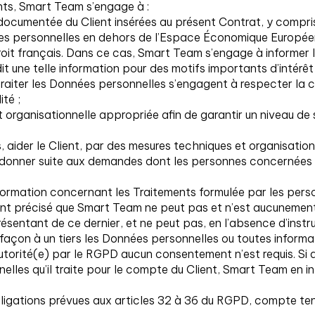
nts, Smart Team s’engage à :
n documentée du Client insérées au présent Contrat, y compr
s personnelles en dehors de l’Espace Économique Européen, 
roit français. Dans ce cas, Smart Team s’engage à informer l
dit une telle information pour des motifs importants d’intérêt 
 traiter les Données personnelles s’engagent à respecter la c
té ;
 organisationnelle appropriée afin de garantir un niveau d
 aider le Client, par des mesures techniques et organisatio
 donner suite aux demandes dont les personnes concernées le 
formation concernant les Traitements formulée par les pers
tant précisé que Smart Team ne peut pas et n’est aucunement 
résentant de ce dernier, et ne peut pas, en l’absence d’ins
 façon à un tiers les Données personnelles ou toutes informati
 autorité(e) par le RGPD aucun consentement n’est requis. Si
elles qu’il traite pour le compte du Client, Smart Team en in
obligations prévues aux articles 32 à 36 du RGPD, compte te