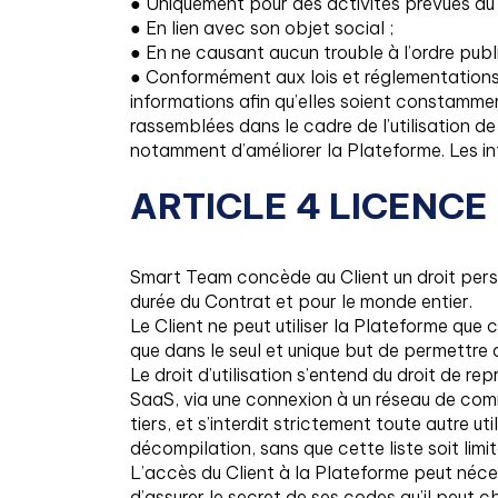
● Uniquement pour des activités prévues au 
● En lien avec son objet social ;
● En ne causant aucun trouble à l’ordre publi
● Conformément aux lois et réglementations e
informations afin qu’elles soient constammen
rassemblées dans le cadre de l’utilisation d
notamment d’améliorer la Plateforme. Les in
ARTICLE 4 LICENCE
Smart Team concède au Client un droit person
durée du Contrat et pour le monde entier.
Le Client ne peut utiliser la Plateforme qu
que dans le seul et unique but de permettre au 
Le droit d’utilisation s’entend du droit de 
SaaS, via une connexion à un réseau de comm
tiers, et s’interdit strictement toute autre u
décompilation, sans que cette liste soit limit
L’accès du Client à la Plateforme peut néces
d’assurer le secret de ses codes qu’il peut 