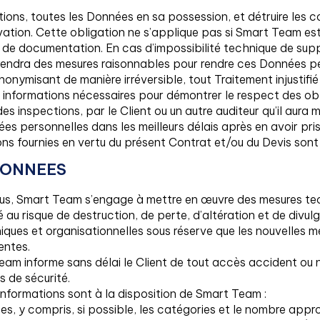
ions, toutes les Données en sa possession, et détruire les c
rvation. Cette obligation ne s’applique pas si Smart Team e
 de documentation. En cas d’impossibilité technique de sup
endra des mesures raisonnables pour rendre ces Données pe
nymisant de manière irréversible, tout Traitement injustifié é
es informations nécessaires pour démontrer le respect des o
des inspections, par le Client ou un autre auditeur qu’il aura 
ées personnelles dans les meilleurs délais après en avoir pr
uctions fournies en vertu du présent Contrat et/ou du Devis so
 DONNEES
ssus, Smart Team s’engage à mettre en œuvre des mesures te
é au risque de destruction, de perte, d’altération et de divu
ques et organisationnelles sous réserve que les nouvelles m
entes.
Team informe sans délai le Client de tout accès accident ou 
s de sécurité.
 informations sont à la disposition de Smart Team :
ées, y compris, si possible, les catégories et le nombre app