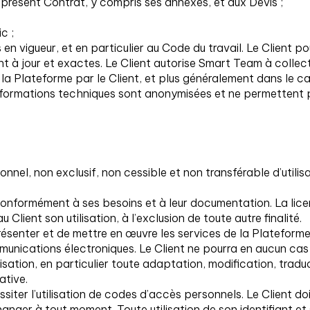
présent Contrat, y compris ses annexes, et aux Devis ;
c ;
n vigueur, et en particulier au Code du travail. Le Client po
t à jour et exactes. Le Client autorise Smart Team à collecte
e la Plateforme par le Client, et plus généralement dans le c
formations techniques sont anonymisées et ne permettent pas
nel, non exclusif, non cessible et non transférable d’utilis
e conformément à ses besoins et à leur documentation. La lic
Client son utilisation, à l’exclusion de toute autre finalité.
représenter et de mettre en œuvre les services de la Platefo
unications électroniques. Le Client ne pourra en aucun cas 
tilisation, en particulier toute adaptation, modification, trad
ative.
siter l’utilisation de codes d’accès personnels. Le Client do
changer à tout moment. Toute utilisation de son identifiant e