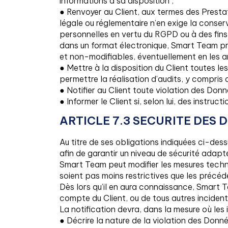
informations à sa disposition ;
● Renvoyer au Client, aux termes des Prestat
légale ou réglementaire n’en exige la conse
personnelles en vertu du RGPD ou à des fins
dans un format électronique, Smart Team pr
et non-modifiables, éventuellement en les ano
● Mettre à la disposition du Client toutes l
permettre la réalisation d’audits, y compris 
● Notifier au Client toute violation des Donn
● Informer le Client si, selon lui, des instr
ARTICLE 7.3 SECURITE DES
Au titre de ses obligations indiquées ci-de
afin de garantir un niveau de sécurité adapt
Smart Team peut modifier les mesures techni
soient pas moins restrictives que les précéd
Dès lors qu’il en aura connaissance, Smart 
compte du Client, ou de tous autres incident
La notification devra, dans la mesure où les
● Décrire la nature de la violation des Donn