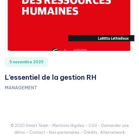
5 novembre 2025
L’essentiel de la gestion RH
MANAGEMENT
© 2020 Smart Team -
Mentions légales
-
CGV
-
Demander une
démo
-
Contact
-
Nos partenaires
- Crédits :
Alternetwork